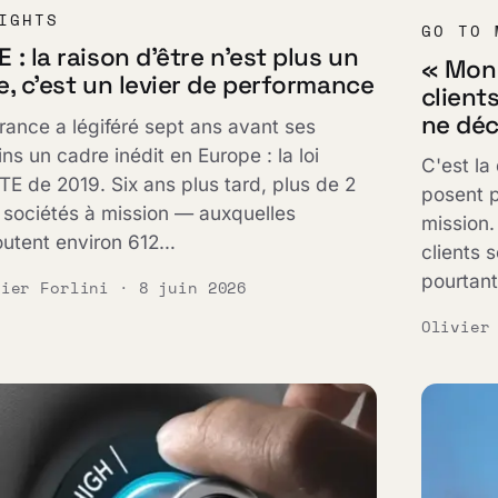
IGHTS
GO TO 
 : la raison d'être n'est plus un
« Mon 
e, c'est un levier de performance
client
ne déc
rance a légiféré sept ans avant ses
ins un cadre inédit en Europe : la loi
C'est la
E de 2019. Six ans plus tard, plus de 2
posent p
sociétés à mission — auxquelles
mission.
outent environ 612…
clients 
pourtant
vier Forlini · 8 juin 2026
Olivier