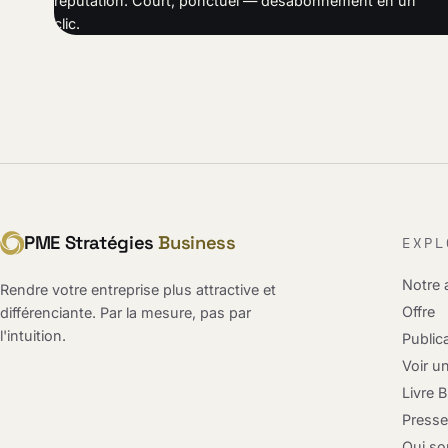
réputation. Court, ponctuel — désabonnement en un
clic.
PME Stratégies
Business
EXPL
Notre
Rendre votre entreprise plus attractive et
Offre
différenciante. Par la mesure, pas par
l'intuition.
Public
Voir u
Livre 
Press
Qui s