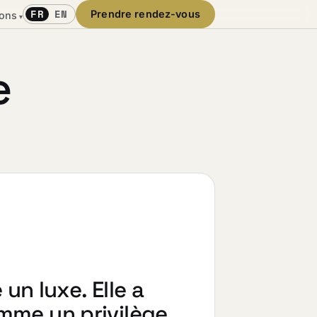
FR
EN
Prendre rendez-vous
ions
▾
e
 un luxe. Elle a
me un privilège.