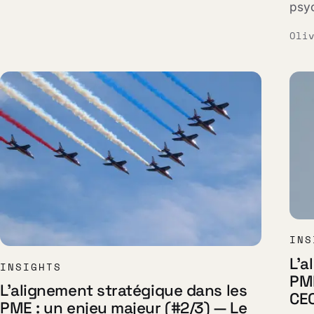
psyc
Oli
INS
L'a
INSIGHTS
PME
L'alignement stratégique dans les
CEO
PME : un enjeu majeur (#2/3) — Le