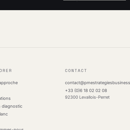
ORER
CONTACT
 approche
contact@pmestrategiesbusines
+33 (0)6 18 02 02 08
92300 Levallois-Perret
ations
n diagnostic
Blanc
e
ommes-nous