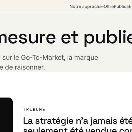
Notre approche
Offre
Publicat
▾
 mesure et publi
e sur le Go-To-Market, la marque
e de raisonner.
TRIBUNE
La stratégie n'a jamais été
seulement été vendue com