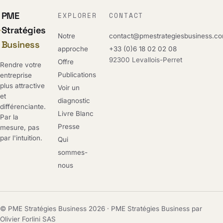
PME
EXPLORER
CONTACT
Stratégies
Notre
contact@pmestrategiesbusiness.c
Business
approche
+33 (0)6 18 02 02 08
92300 Levallois-Perret
Offre
Rendre votre
Publications
entreprise
plus attractive
Voir un
et
diagnostic
différenciante.
Livre Blanc
Par la
Presse
mesure, pas
par l'intuition.
Qui
sommes-
nous
© PME Stratégies Business 2026 · PME Stratégies Business par
Olivier Forlini SAS