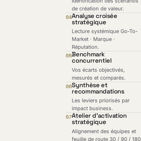
Identification des scénarios
de création de valeur.
Analyse croisée
04
stratégique
Lecture systémique Go-To-
Market · Marque ·
Réputation.
Benchmark
05
concurrentiel
Vos écarts objectivés,
mesurés et comparés.
Synthèse et
06
recommandations
Les leviers priorisés par
impact business.
Atelier d'activation
07
stratégique
Alignement des équipes et
feuille de route 30 / 90 / 180