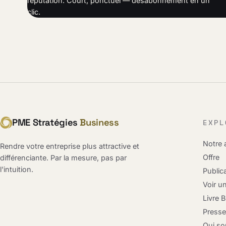
réputation. Court, ponctuel — désabonnement en un
clic.
PME Stratégies
Business
EXPL
Notre
Rendre votre entreprise plus attractive et
Offre
différenciante. Par la mesure, pas par
l'intuition.
Public
Voir u
Livre 
Press
Qui s