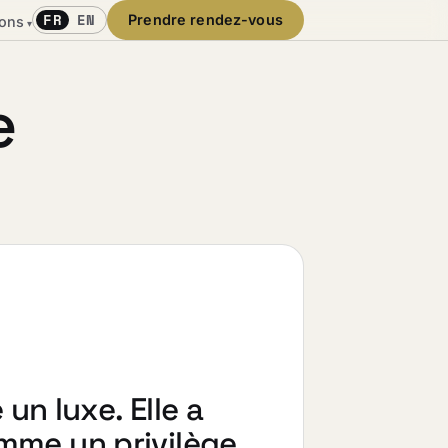
FR
EN
Prendre rendez-vous
ions
▾
e
 un luxe. Elle a
me un privilège.