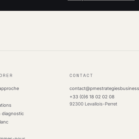
ORER
CONTACT
 approche
contact@pmestrategiesbusines
+33 (0)6 18 02 02 08
92300 Levallois-Perret
ations
n diagnostic
Blanc
e
ommes-nous