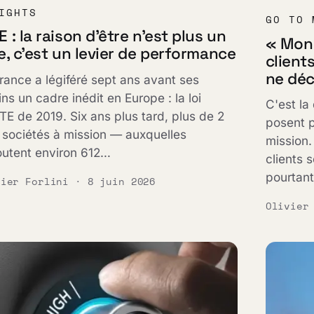
IGHTS
GO TO 
 : la raison d'être n'est plus un
« Mon 
e, c'est un levier de performance
client
ne déc
rance a légiféré sept ans avant ses
ins un cadre inédit en Europe : la loi
C'est la
E de 2019. Six ans plus tard, plus de 2
posent p
sociétés à mission — auxquelles
mission.
outent environ 612…
clients 
pourtant
vier Forlini · 8 juin 2026
Olivier