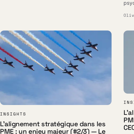
psyc
Oli
INS
L'a
INSIGHTS
PME
L'alignement stratégique dans les
CEO
PME : un enjeu majeur (#2/3) — Le