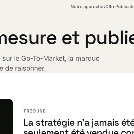
Notre approche
Offre
Publicat
▾
 mesure et publi
e sur le Go-To-Market, la marque
e de raisonner.
TRIBUNE
La stratégie n'a jamais été
seulement été vendue com